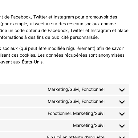
nt de Facebook, Twitter et Instagram pour promouvoir des
er (par exemple, « tweet ») sur des réseaux sociaux comme
râce un code obtenu de Facebook, Twitter et Instagram et place
nformations à des fins de publicité personnalisée.
ux sociaux (qui peut être modifiée régulièrement) afin de savoir
utilisant ces cookies. Les données récupérées sont anonymisées
ouvent aux États-Unis.
Marketing/Suivi, Fonctionnel
Consent
to
Marketing/Suivi, Fonctionnel
Consent
service
to
youtube
Fonctionnel, Marketing/Suivi
Consent
service
to
facebook
Marketing/Suivi
Consent
service
to
twitter
Finalité en attente d’enquête