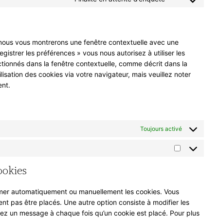
Consent
service
to
instagram
service
divers
, nous vous montrerons une fenêtre contextuelle avec une
gistrer les préférences » vous nous autorisez à utiliser les
tionnés dans la fenêtre contextuelle, comme décrit dans la
lisation des cookies via votre navigateur, mais veuillez noter
ent.
Toujours activé
Marketing
ookies
rimer automatiquement ou manuellement les cookies. Vous
t pas être placés. Une autre option consiste à modifier les
iez un message à chaque fois qu’un cookie est placé. Pour plus